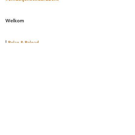
Welkom
| 
Relax & Reload 
Alles weergeven
Recente blogposts