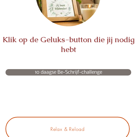
Klik op de Geluks-button die jij nodig
hebt
10 daagse Be-Schrijf-challenge
Relax & Reload