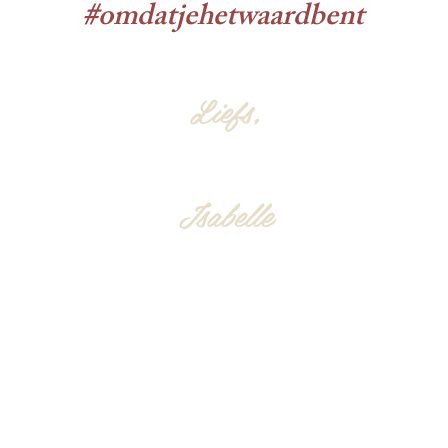
#omdatjehetwaardbent
Liefs,
Isabelle
© 2019 - 2025 by Perlavitacoaching
PerlaVita-coaching
9402 Meerbeke
perlavitacoaching@gmail.com
BE0840.050.187