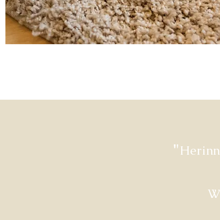
"
Herinn
W