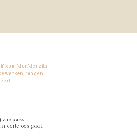
 kon (durfde) zijn.
 toewerken, mogen
eert.
) van jouw
t moeiteloos gaat,