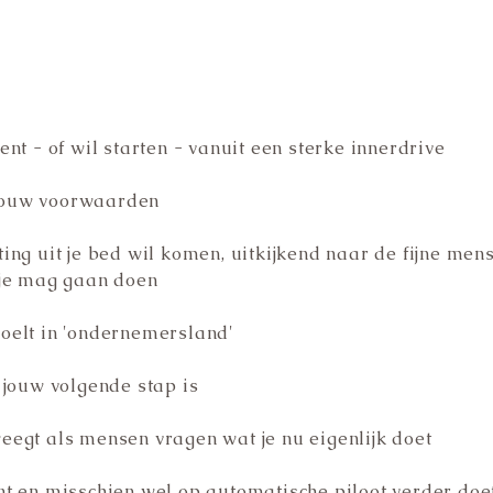
ent - of wil starten - vanuit een sterke innerdrive
jouw voorwaarden
ting uit je bed wil komen, uitkijkend naar de fijne men
 je mag gaan doen
oelt in 'ondernemersland'
t jouw volgende stap is
eegt als mensen vragen wat je nu eigenlijk doet
nt en misschien wel op automatische piloot verder do