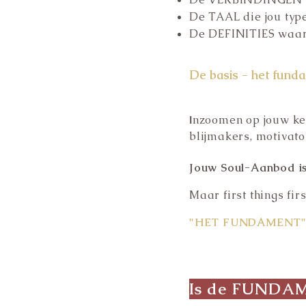
De TAAL die jou ty
De DEFINITIES waarme
De basis - het fun
nzoomen op jouw ker
I
blijmakers, motivator
Jouw Soul-Aanbod is
Maar first things firs
"HET FUNDAMENT
Is de FUNDAM