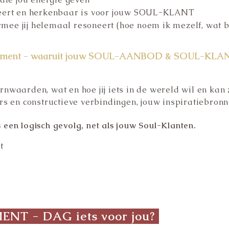
peert en herkenbaar is voor jouw SOUL-KLANT
e jij helemaal resoneert (hoe noem ik mezelf, wat bie
dament - waaruit jouw SOUL-AANBOD & SOUL-KLANT 
nwaarden, wat en hoe jij iets in de wereld wil en kan 
s en constructieve verbindingen, jouw inspiratiebronnen
 een logisch gevolg, net
als jouw Soul-Klanten.
t
"
ENT - DAG iets voor jou?