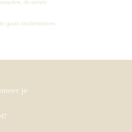
wisselen, de eerste
 te gaan ondernemen
nneer je
l?