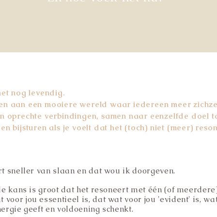
het nog levendig.
n aan een mooiere wereld waar iedereen meer zichzelf
an oprechte verbindingen, samen naar eenzelfde doel
n bijsturen als je voelt dat het (toch) niet (meer) reson
rt sneller van slaan en dat wou ik doorgeven.
 de kans is groot dat het resoneert met één (of meerdere
voor jou essentieel is, dat wat voor jou 'evident' is, wa
nergie geeft en voldoening schenkt.