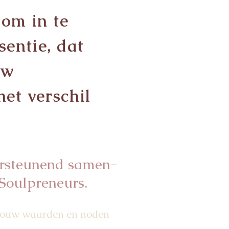
 om in te
entie, dat
uw
et verschil
ersteunend samen-
 Soulpreneurs.
 jouw waarden en noden