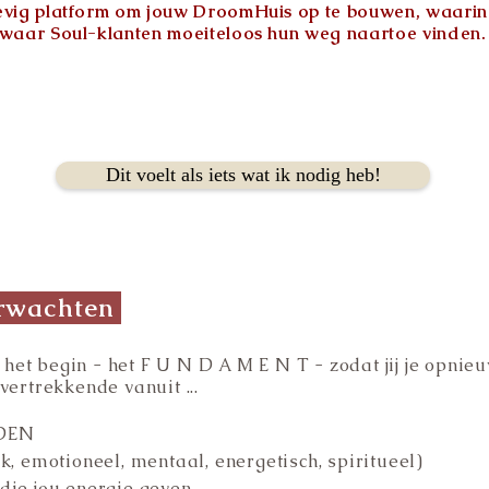
evig platform om jouw DroomHuis op te bouwen, waarin ji
 waar Soul-klanten moeiteloos hun weg naartoe vinden.
Dit voelt als iets wat ik nodig heb!
rwachten
het begin - het F U N D A M E N T - zodat jij je opnie
 vertrekkende vanuit ...
DEN
 emotioneel, mentaal, energetisch, spiritueel)
e jou energie geven