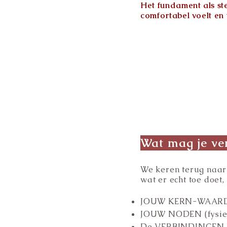
Het fundament als st
comfortabel voelt en
Wat mag je v
e
We keren terug naar 
wat er echt toe doet,
JOUW KERN-WAAR
JOUW NODEN (fysiek,
De VERBINDINGEN di