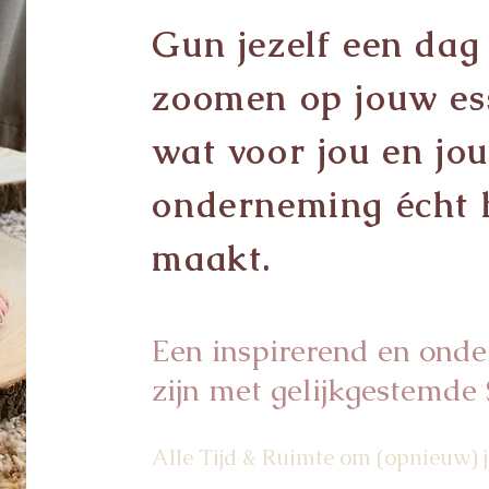
Gun jezelf een dag
zoomen op jouw ess
wat voor jou en jo
onderneming écht h
maakt.
Een inspirerend en ond
zijn met gelijkgestemde
Alle Tijd & Ruimte om (opnieuw)