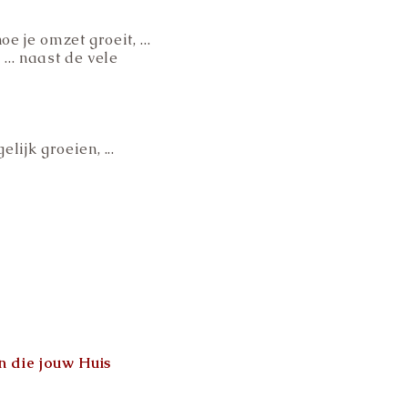
e je omzet groeit, ...
... naast de vele
lijk groeien, ...
n die jouw Huis