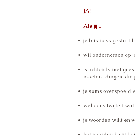
JA!
Als jij ...
je business gestart b
wil ondernemen op 
's ochtends met goes
moeten, 'dingen' die
je soms overspoeld v
wel eens twijfelt wa
je woorden wikt en w
het noorden kwijt be