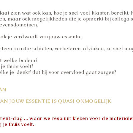
aat zien wat ook kan, hoe je snel veel klanten bereikt, ho
n, maar ook mogelijkheden die je opmerkt bij collega's 
 levensdomeinen.
aak je verdwaalt van jouw essentie.
een in actie schieten, verbeteren, afvinken, zo snel moge
it welke bodem?
e thuis voelt?
ke je 'denkt' dat hij voor overvloed gaat zorgen?
AN
VAN JOUW ESSEN
TIE IS QUASI ONMOGELIJK
nt-dag ... waar we resoluut kiezen voor de materiale
 je thuis voelt.