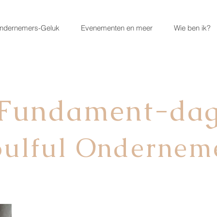
ndernemers-Geluk
Evenementen en meer
Wie ben ik?
Fundament-da
oulful Ondernem